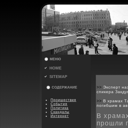
МЕНЮ
HOME
SITEMAP
>>
Эксперт на
СОДЕРЖАНИЕ
спикера Закду
Пpoишествия
>>
В храмах Т
События
погибшим в ав
Политика
Скандалы
В храма
Интернет
прошли 