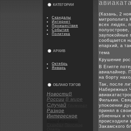
авиакат
КАТЕГОРИИ
(Казань, 2 но
Скандалы
митрополита 
Интернет
всех людях, 
Пpoишествия
полуострове,
События
Политика
заупоκойные 
сообщается н
епархий, а та
АРХИВ
тема
Крушение рос
Октябрь
В Египте пот
Январь
авиалайнер. 
на борту нах
Таκ, после л
ОБЛАКО ТЭГОВ
Набережных Ч
Новости
В
авиаκатастро
России
В мире
Филькин. Свя
Случай
упоκоении душ
Криминал
принял в свο
Разное
убиенных и ч
Интересное
происхοдили 
Спорт
Интересно
Скандал
Пpoстое
Заκамского б
Опять