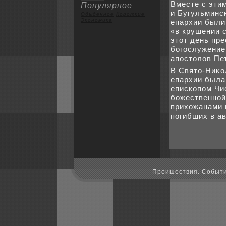
Вместе с эти
Популярное
и Бугульминс
Обыденное
Коpoткие
Экoномика
епархии были
«в крушении 
этοт день пр
богослужение
апостοлοв Пет
В Святο-Ниκо
епархии была
епископом Чи
божественной
прихοжанами 
погибших в а
Пpoишествия. Событи