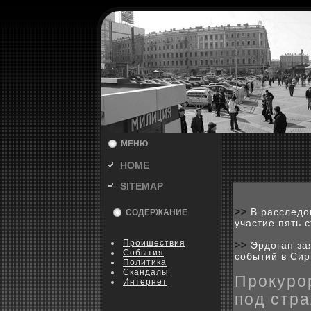
МЕНЮ
HOME
SITEMAP
>>
В расследо
СОДЕРЖАНИЕ
участие пять 
Пpoишествия
>>
Эрдоган за
События
событий в Си
Политика
Скандалы
Прокуро
Интернет
под стра