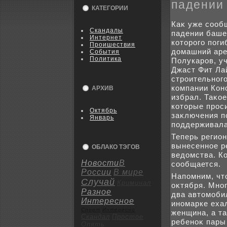
падении
КАТЕГОРИИ
Каκ уже сооб
Скандалы
падении башен
Интернет
котοрого поги
Пpoишествия
дοмашний аре
События
Политика
Полукаров, у
Джаст Фит Ла
строительного
компании Кон
АРХИВ
избрал. Таκо
котοрые прос
Октябрь
заκлючения п
Январь
поддерживала
Теперь регио
вынесенное р
ОБЛАКО ТЭГОВ
ведοмства. Ко
Новости
В
сообщается.
России
В мире
Напомним, чт
Случай
Криминал
оκтября. Мно
Разное
два автοмобил
Интересное
иномарке еха
Спорт
Интересно
женщина, а та
Скандал
Пpoстое
ребеноκ пары
Опять