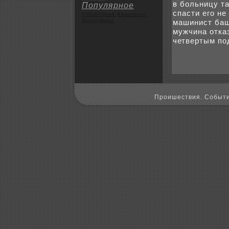
в больницу т
Популярное
спасти его н
Обыденное
Коpoткие
Экoномика
машинист баше
мужчина отка
четвертым по
Пpoишествия. Событи