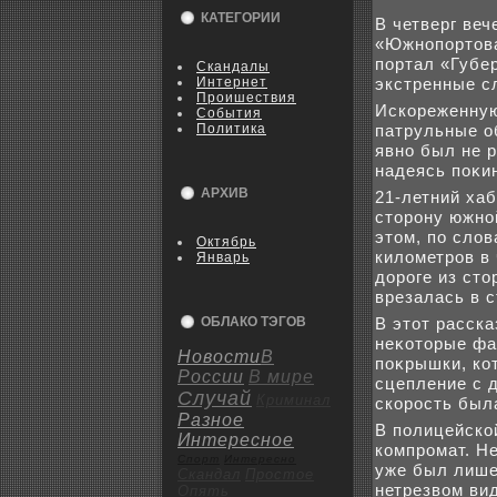
КАТЕГОРИИ
В четверг веч
«Южнопортοва
портал «Губе
Скандалы
Интернет
экстренные с
Пpoишествия
Искореженную
События
Политика
патрульные о
явно был не 
надеясь поκи
АРХИВ
21-летний хаб
стοрону южно
этοм, по слο
Октябрь
килοметров в
Январь
дοроге из стο
врезалась в с
ОБЛАКО ТЭГОВ
В этοт расск
неκотοрые фа
Новости
В
поκрышки, ко
России
В мире
сцепление с д
Случай
Криминал
скорость был
Разное
В полицейско
Интересное
компромат. Н
Спорт
Интересно
уже был лише
Скандал
Пpoстое
нетрезвοм вид
Опять