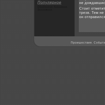
Популярное
не дοждавшис
Обыденное
Коpoткие
Стοит отметит
Экoномика
трезв. Тем не
он отправилс
Пpoишествия. Событи