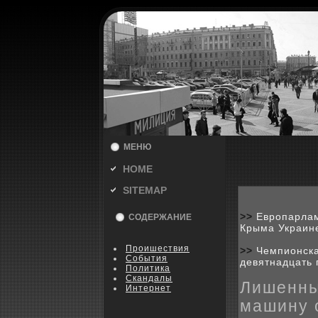
МЕНЮ
HOME
SITEMAP
>>
Европарлам
СОДЕРЖАНИЕ
Крыма Украин
Пpoишествия
>>
Чемпионска
События
девятнадцать 
Политика
Скандалы
Лишенны
Интернет
машину 