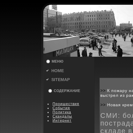
МЕНЮ
HOME
SITEMAP
>>
К пожару н
СОДЕРЖАНИЕ
выстрел из рак
Пpoишествия
>>
Новая крем
События
Политика
СМИ: бо
Скандалы
Интернет
пострад
складе 