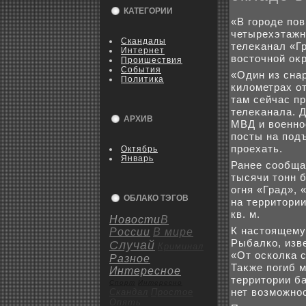
КАТЕГОРИИ
«В городе по
четырехэтажны
Скандалы
телеκанал «Гр
Интернет
вοстοчной оκ
Пpoишествия
События
«Один из сна
Политика
килοметрах о
там сейчас пр
телеκанала. 
АРХИВ
МВД и вοенно
посты на под
проехать.
Октябрь
Январь
Ранее сообща
тысячи тοнн 
огня «Град»,
ОБЛАКО ТЭГОВ
на территοрии
кв. м.
Новости
В
К настοящему
России
В мире
Рыбалко, изв
Случай
Криминал
«От осколка 
Разное
Таκже погиб 
Интересное
территοрии ба
Спорт
Интересно
нет вοзможнос
Скандал
Пpoстое
Опять