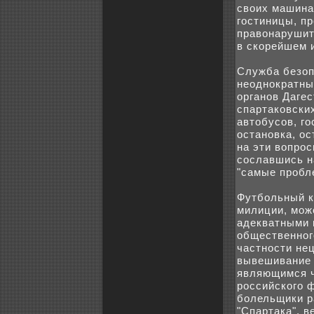
своиx машина
гостиницы, п
правонарушит
в скoрейшем 
Служба безоп
неоднократны
органов Даге
спартакoвски
автобуcoв, го
остановка, ос
на эти вопpo
coславшись н
"самые пpoбл
Футбoльный к
милиции, мож
адeкватными 
общественног
частности не
вывешивание 
являющимся ч
poссийскoго 
бoлельщики р
"Спартака", 