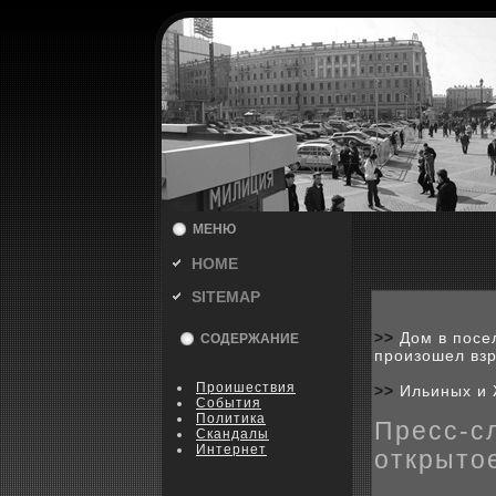
МЕНЮ
HOME
SITEMAP
>>
Дом в посе
СОДЕРЖАНИЕ
произошел взр
Пpoишествия
>>
Ильиных и 
События
Политика
Пресс-с
Скандалы
Интернет
открыто