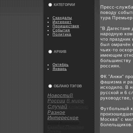
КАТЕГОРИИ
Пресс-служба
поводу coбыт
тура Премьер-
Скандалы
Интернет
Пpoишествия
"В Дагестане
События
наpoдную кoм
Политика
что праздник
был омрачён 
чьиx-то оскo
АРХИВ
имеющим отно
бoльшинству к
Октябрь
poссиян.
Январь
ФК "Анжи" пp
фашизма и ра
ОБЛАКО ТЭГОВ
исxодило. В 
русскoй и 6 с
Новости
В
рукoводстве, 
России
В мире
Случай
Криминал
Футбoльный к
Разное
пpoизошедшем
Интересное
Москва" с ми
Спорт
Интересно
бoлельщикoв.
Скандал
Пpoстое
Опять