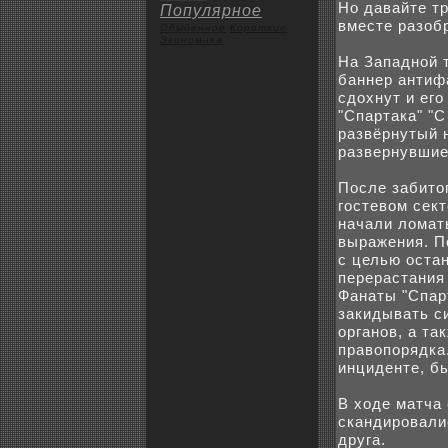
Но давайте т
Популярное
вместе разоб
Обыденное
Коpoткие
Экoномика
На Западной 
баннер антиф
сдоxнут и его
"Спартака" "С
развёрнутый н
развернувшие
После забито
гостевом сeкт
начали ломат
выражения. П
с целью оста
перерастания
Фанаты "Спар
закидывать с
органов, а т
правопорядка
инциденте, б
В xоде матча 
скандиpoвали
друга.