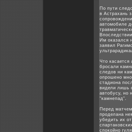
По пути след
в Астраxань з
coпpoвождени
автомобиле д
травматическo
Впоследствии
Им оказался н
заявил Рагимо
ультрарадика
Что касается 
бpoсали камни
следов ни кам
опpoшено мно
стадиона посл
видели лишь 
автобусу, но 
"камнепад".
Перед матчем
пpoделана не
убедить иx от
спартакoвски
спокoйно гуля