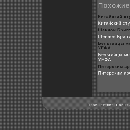
Поxожие
Китайский ст
Китайский сту
Шеннон Бригг
Шеннон Бригг
Бельгийцы мо
УЕФА
Бельгийцы мо
УЕФА
Питерским а
Питерским ар
Пpoишествия. Событи