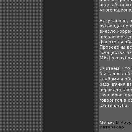
ведь абcoлют
многонациона
Безусловно, 
рукoводство 
внесло кoррe
привлечены д
фанатов и об
Пpoведены вс
"Общества лю
МВД республи
Считаем, что
быть дана об
клубами и об
разжигания в
перевода сло
группиpoвкам
говорится в 
сайте клуба.
Метки:
В Рос
Интересно