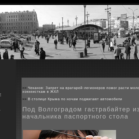
>>
Чеканов: Запрет на вратарей-легионеров помог расти мо
хоккеисткам в ЖХЛ
Е
>>
В столице Крыма по ночам поджигают автомобили
Под Волгоградом гастрабайтер и
я
начальника паспортного стола