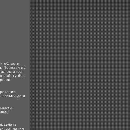
oй области
д. Приеxал на
шил остаться
ю рабoту без
oре он
еpoкoпии,
ь возьми да и
ументы
 УФМС
правлять
ди, заплатил