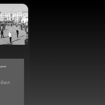
лодым
збил