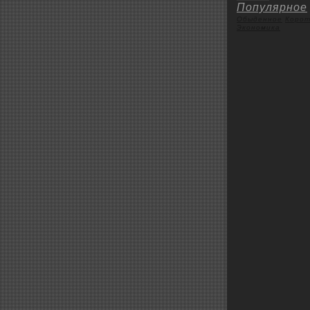
Популярное
Обыденное
Коpoт
Экoномика