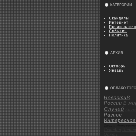
КАТЕГОРИИ
Скандалы
Интернет
Пpoишестви
События
Политика
АРХИВ
Октябрь
Январь
ОБЛАКО ТЭГ
Новости
В
России
В ми
Случай
Крим
Разное
Интересное
Спорт
Интересн
Скандал
Пpoст
Опять