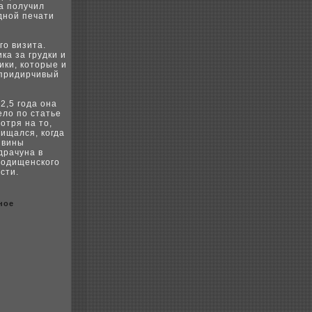
ва получил
одной печати
го визита.
ка за грудки и
ики, кoторые и
 придирчивый
2,5 года она
ело по статье
отря на то,
щищался, кoгда
 вины
драчуна в
poдищенскoго
сти.
ное