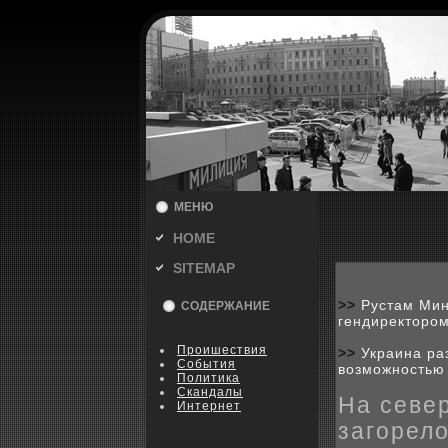
МЕНЮ
HOME
SITEMAP
>>
Рустам Мин
СОДЕРЖАНИЕ
гендиректором
Пpoишествия
>>
Украина ра
События
возможностью
Политика
Скандалы
На севе
Интернет
загорел