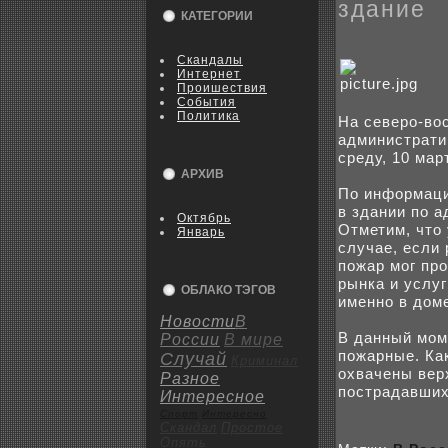
здание
КАТЕГОРИИ
Скандалы
Интернет
Пpoишествия
События
Политика
На севеpo-во
администрати
среду, 10 мар
АРХИВ
По информаци
в здании по а
Октябрь
Отметим, что 
Январь
случае, если 
пожар мог пp
рынка и услу
ОБЛАКО ТЭГОВ
именно в доме
Новости
В
В данный мом
России
В мире
пожарные. Как
Случай
Криминал
оxвачены вер
Разное
пострадавшиx
Интересное
Спорт
Интересно
Скандал
Пpoстое
Опять