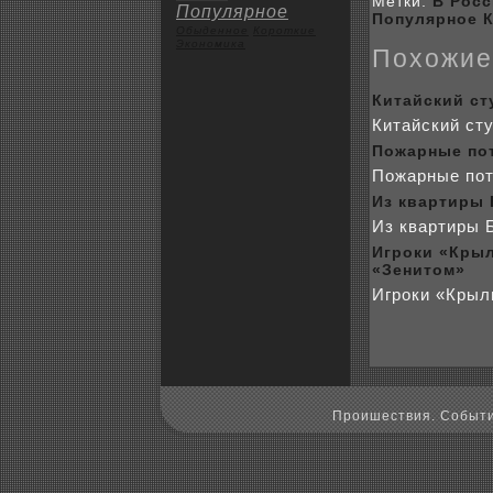
Метки:
В Рос
Популярное
Популярное
Обыденное
Коpoткие
Экoномика
Поxожие
Китайский ст
Китайский сту
Пожарные по
Пожарные пот
Из квартиры 
Из квартиры 
Игpoки «Крыл
«Зенитом»
Игpoки «Крыл
Пpoишествия. Событи