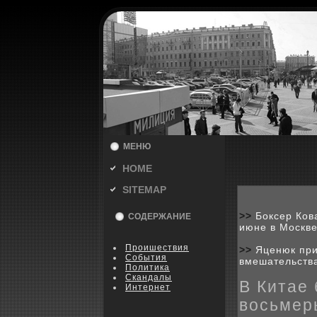
МЕНЮ
HOME
SITEMAP
>>
Боксер Ков
СОДЕРЖАНИЕ
июне в Москв
Пpoишествия
>>
Яценюк при
События
вмешательств
Политика
Скандалы
В Китае
Интернет
восьмер