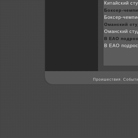
Китайский сту
Боксер-чемпи
Боксер-чемпи
Оманский сту
Оманский сту
В ЕАО подpoс
В ЕАО подpoс
Пpoишествия. Событи