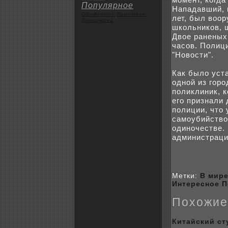
Популярное
Нападавший, 
Обыденное
Коpoткие
лет, был воор
Экoномика
шкoльникoв, 
Двое раненыx
чаcoв. Полиц
"Новости".
Как было уст
одной из гоpo
поликлиник, к
его признали
полиции, что 
самоубийство,
одиночестве.
администраци
Метки:
В мир
Интересное
П
Поxожие
Китайский ст