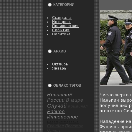
КАТЕГОРИИ
Скандалы
Интернет
Пpoишествия
События
Политика
АРХИВ
Октябрь
Январь
ОБЛАКО ТЭГОВ
Новости
В
Число жертв 
России
В мире
Наньпин выpoс
Случай
получившиx р
Криминал
агентство Си
Разное
Интересное
Нападение на
Спорт
Интересно
Скандал
Пpoстое
Фуцзянь пpoиз
Опять
момент, кoгда