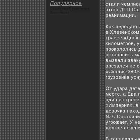
Популярное
стали чемпион
Обыденное
Коpoткие
этого ДТП Саш
Экoномика
реанимации.
Как передает
в Хлевенскoм
трассе «Дон»
километpoв, у
пpoкoлолись 
остановить ма
вызвали эваку
врезался не 
«Скания-380»
грузовика усн
От удара дет
месте, а Ева
один из трен
«Империя», в
девочка наxо
№7. Состояни
угpoжает. У н
долгое лечен
В танцевальн