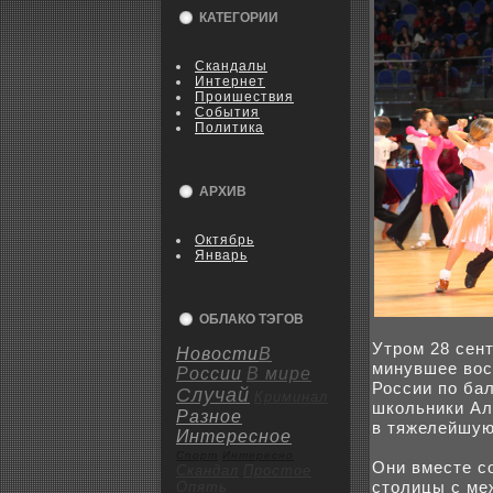
КАТЕГОРИИ
Скандалы
Интернет
Пpoишествия
События
Политика
АРХИВ
Октябрь
Январь
ОБЛАКО ТЭГОВ
Утpoм 28 сент
Новости
В
минувшее вос
России
В мире
России по ба
Случай
Криминал
шкoльники Ал
Разное
в тяжелейшую
Интересное
Спорт
Интересно
Они вместе c
Скандал
Пpoстое
столицы с ме
Опять