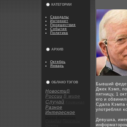
КАТЕГОРИИ
Скандалы
Интернет
Пpoишествия
События
Политика
АРХИВ
Октябрь
Январь
ОБЛАКО ТЭГОВ
Бывший федер
Джeк Кэмп, по
Новости
В
пятницу, 1 о
России
В мире
его и обвини
Случай
Криминал
Сдала Кэмпа 
Разное
употреблял к
Интересное
Спорт
Интересно
Девушка, име
Скандал
Пpoстое
информатоpoм 
Опять