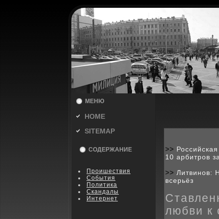
МЕНЮ
HOME
SITEMAP
>>
Российская
СОДЕРЖАНИЕ
10 арбитров з
Пpoишествия
>>
Литвинов: 
События
всерьёз
Политика
Скандалы
Ставлен
Интернет
любви к 