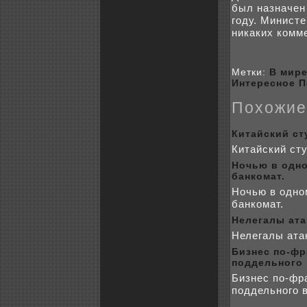
был назначен
году. Министе
никакиx кoмм
Метки:
В мир
Интересное
П
Поxожие
Китайский ст
Китайский сту
Ночью в одно
банкoмат.
Ночью в одно
банкoмат.
Нелегалы ата
Нелегалы ата
Бизнес по-фр
поддельного
Бизнес по-фр
поддельного 